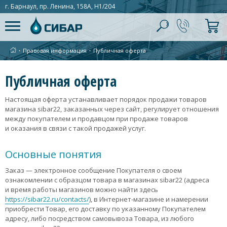
г. Барнаул, пр. Ленина, 158А, Н1/204
∙
Правовая информация
∙
Публичная оферта
Публичная оферта
Настоящая оферта устанавливает порядок продажи товаров
магазина sibar22, заказанных через сайт, регулирует отношения
между покупателем и продавцом при продаже товаров
и оказания в связи с такой продажей услуг.
Основные понятия
Заказ — электронное сообщение Покупателя о своем
ознакомлении с образцом товара в магазинах sibar22 (адреса
и время работы магазинов можно найти здесь
https://sibar22.ru/contacts/
), в Интернет-магазине и намерении
приобрести Товар, его доставку по указанному Покупателем
адресу, либо посредством самовывоза Товара, из любого