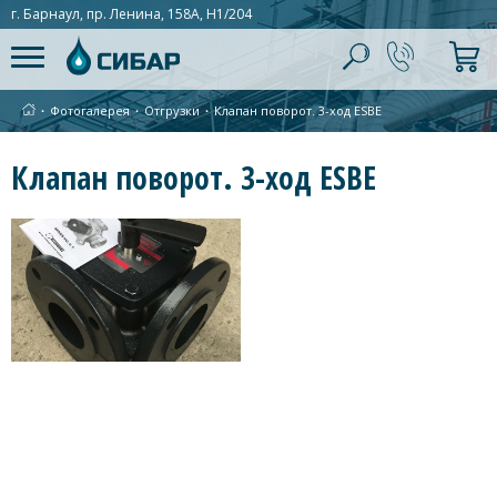
г. Барнаул, пр. Ленина, 158А, Н1/204
∙
Фотогалерея
∙
Отгрузки
∙
Клапан поворот. 3-ход ESBE
Клапан поворот. 3-ход ESBE