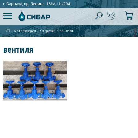
г. Барнаул, пр. Ленина, 158А, Н1/204
∙
Фотогалерея
∙
Отгрузки
∙
вентиля
вентиля