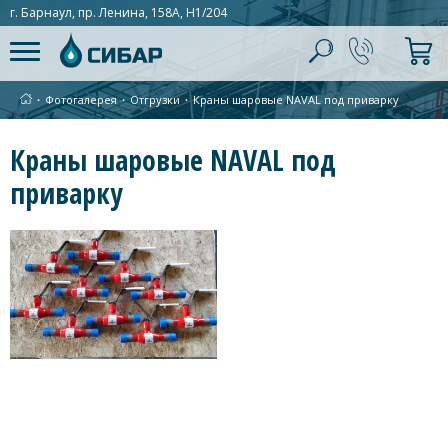
г. Барнаул, пр. Ленина, 158А, Н1/204
∙
Фотогалерея
∙
Отгрузки
∙
Краны шаровые NAVAL под приварку
Краны шаровые NAVAL под
приварку