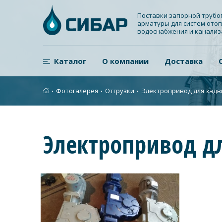
Поставки запорной труб
арматуры для систем отоп
водоснабжения и канали
Каталог
О компании
Доставка
∙
Фотогалерея
∙
Отгрузки
∙
Электропривод для зад
Электропривод д