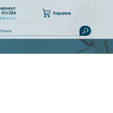
 Барнаул
, Н1/204
Корзина
ibar22.ru
Поиск