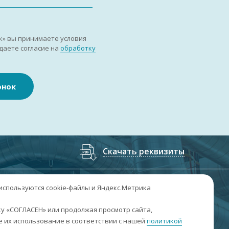
к» вы принимаете условия
даете согласие на
обработку
онок
Скачать реквизиты
7
(3852
) 50-60-74
;
+7
(3852
) 50-60-73
 используются cookie-файлы и Яндекс.Метрика
. Барнаул, пр. Ленина, 158А, Н1/204
у «СОГЛАСЕН» или продолжая просмотр сайта,
 их использование в соответствии с нашей
политикой
н-пт: 09:00-17:00