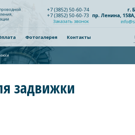
+7
(3852
) 50-60-74
г.
опроводной
ления,
+7
(3852
) 50-60-73
пр. Ленина, 158А
зации
Заказать звонок
info@s
Оплата
Фотогалерея
Контакты
вижки
ля задвижки