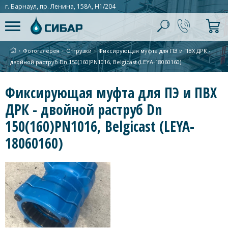
г. Барнаул, пр. Ленина, 158А, Н1/204
∙
Фотогалерея
∙
Отгрузки
∙
Фиксирующая муфта для ПЭ и ПВХ ДРК -
двойной раструб Dn 150(160)PN1016, Belgicast (LEYA-18060160)
Фиксирующая муфта для ПЭ и ПВХ
ДРК - двойной раструб Dn
150(160)PN1016, Belgicast (LEYA-
18060160)