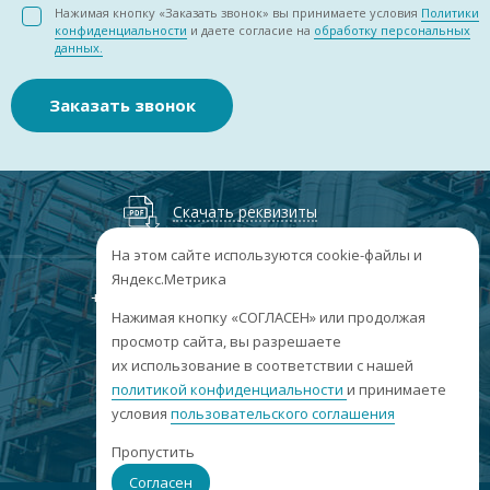
Нажимая кнопку «Заказать звонок» вы принимаете условия
Политики
конфиденциальности
и даете согласие на
обработку персональных
данных.
Заказать звонок
Скачать реквизиты
На этом сайте используются cookie-файлы и
Яндекс.Метрика
+7
(3852
) 50-60-74
+7
(3852
) 50-60-73
;
Нажимая кнопку «СОГЛАСЕН» или продолжая
г. Барнаул, пр. Ленина, 158А, Н1/204
просмотр сайта, вы разрешаете
их использование в соответствии с нашей
пн-пт: 09:00-17:00
политикой конфиденциальности
сб-вс: выходные
и принимаете
условия
пользовательского соглашения
info@sibar22.ru
Пропустить
Согласен