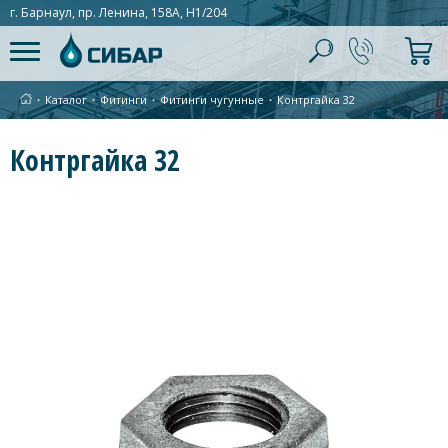
г. Барнаул, пр. Ленина, 158А, Н1/204
∙
Каталог
∙
Фитинги
∙
Фитинги чугунные
∙
Контргайка 32
Контргайка 32