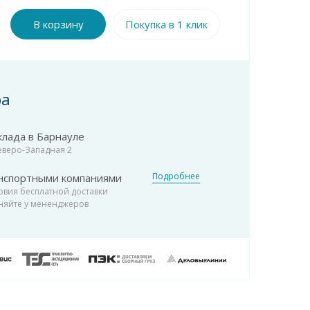
В корзину
Покупка в 1 клик
ра
клада в Барнауле
Северо-Западная 2
Подробнее
нспортными компаниями
овия бесплатной доставки
няйте у мененджеров