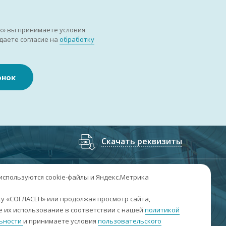
к» вы принимаете условия
даете согласие на
обработку
онок
Скачать реквизиты
7
(3852
) 50-60-74
;
+7
(3852
) 50-60-73
 используются cookie-файлы и Яндекс.Метрика
. Барнаул, пр. Ленина, 158А, Н1/204
у «СОГЛАСЕН» или продолжая просмотр сайта,
 их использование в соответствии с нашей
политикой
н-пт: 09:00-17:00
ьности
и принимаете условия
пользовательского