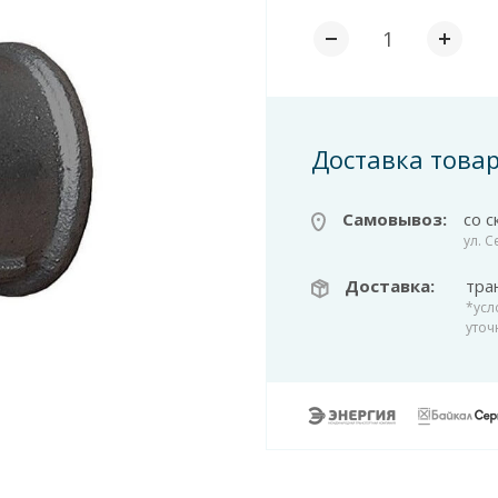
Доставка това
Самовывоз:
со с
ул. 
Доставка:
тра
*усл
уточ