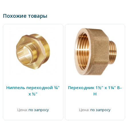
Похожие товары
Ниппель переходной ¾"
Переходник 1½" x 1¼" В-
х ½"
Н
Цена:
по запросу
Цена:
по запросу