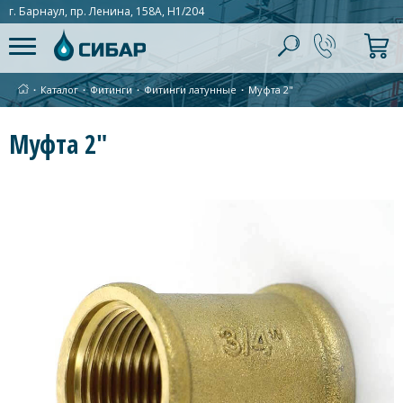
г. Барнаул, пр. Ленина, 158А, Н1/204
∙
Каталог
∙
Фитинги
∙
Фитинги латунные
∙
Муфта 2"
Муфта 2"