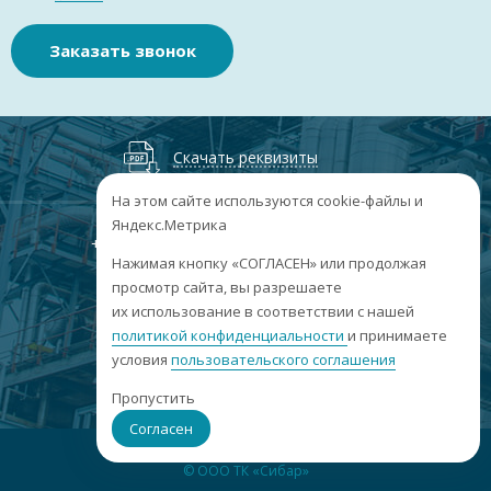
Заказать звонок
Скачать реквизиты
На этом сайте используются cookie-файлы и
Яндекс.Метрика
+7
(3852
) 50-60-74
+7
(3852
) 50-60-73
;
Нажимая кнопку «СОГЛАСЕН» или продолжая
г. Барнаул, пр. Ленина, 158А, Н1/204
просмотр сайта, вы разрешаете
их использование в соответствии с нашей
пн-пт: 09:00-17:00
политикой конфиденциальности
сб-вс: выходные
и принимаете
условия
пользовательского соглашения
info@sibar22.ru
Пропустить
Согласен
© ООО ТК «Сибар»