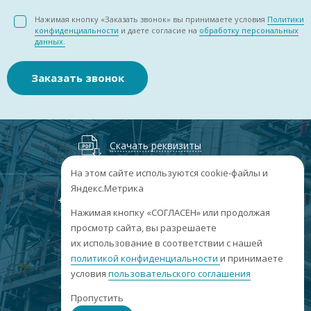
Нажимая кнопку «Заказать звонок» вы принимаете условия
Политики
конфиденциальности
и даете согласие на
обработку персональных
данных.
Заказать звонок
Скачать реквизиты
На этом сайте используются cookie-файлы и
Яндекс.Метрика
+7
(3852
) 50-60-74
+7
(3852
) 50-60-73
;
Нажимая кнопку «СОГЛАСЕН» или продолжая
г. Барнаул, пр. Ленина, 158А, Н1/204
просмотр сайта, вы разрешаете
их использование в соответствии с нашей
пн-пт: 09:00-17:00
политикой конфиденциальности
сб-вс: выходные
и принимаете
условия
пользовательского соглашения
info@sibar22.ru
Пропустить