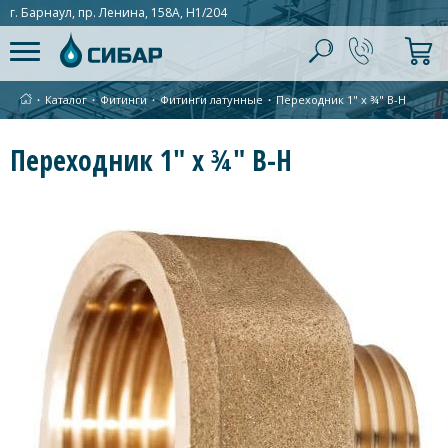
г. Барнаул, пр. Ленина, 158А, Н1/204
∙
Каталог
∙
Фитинги
∙
Фитинги латунные
∙
Переходник 1" х ¾" В-Н
Переходник 1" х ¾" В-Н