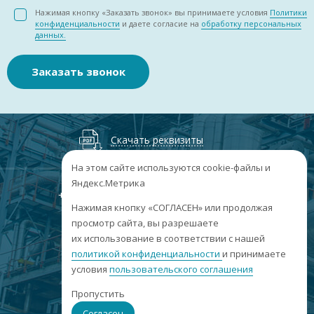
Нажимая кнопку «Заказать звонок» вы принимаете условия
Политики
конфиденциальности
и даете согласие на
обработку персональных
данных.
Заказать звонок
Скачать реквизиты
На этом сайте используются cookie-файлы и
Яндекс.Метрика
+7
(3852
) 50-60-74
+7
(3852
) 50-60-73
;
Нажимая кнопку «СОГЛАСЕН» или продолжая
г. Барнаул, пр. Ленина, 158А, Н1/204
просмотр сайта, вы разрешаете
их использование в соответствии с нашей
пн-пт: 09:00-17:00
политикой конфиденциальности
сб-вс: выходные
и принимаете
условия
пользовательского соглашения
info@sibar22.ru
Пропустить
Согласен