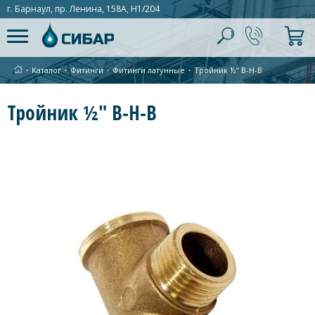
г. Барнаул, пр. Ленина, 158А, Н1/204
∙
Каталог
∙
Фитинги
∙
Фитинги латунные
∙
Тройник ½" В-Н-В
Тройник ½" В-Н-В