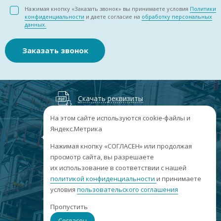
Нажимая кнопку «Заказать звонок» вы принимаете условия
Политики
конфиденциальности
и даете согласие на
обработку персональных
данных.
Заказать звонок
Скачать реквизиты
На этом сайте используются cookie-файлы и
Яндекс.Метрика
+7
(3852
) 50-60-74
+7
(3852
) 50-60-73
;
Нажимая кнопку «СОГЛАСЕН» или продолжая
г. Барнаул, пр. Ленина, 158А, Н1/204
просмотр сайта, вы разрешаете
их использование в соответствии с нашей
пн-пт: 09:00-17:00
политикой конфиденциальности
сб-вс: выходные
и принимаете
условия
пользовательского соглашения
info@sibar22.ru
Пропустить
Согласен