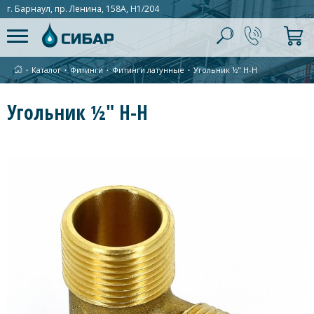
г. Барнаул, пр. Ленина, 158А, Н1/204
∙
Каталог
∙
Фитинги
∙
Фитинги латунные
∙
Угольник ½" Н-Н
Угольник ½" Н-Н