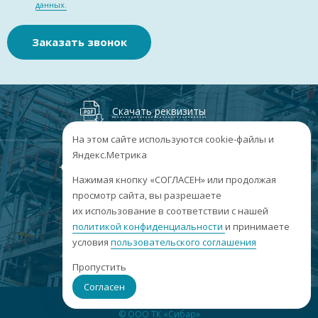
данных.
Заказать звонок
Скачать реквизиты
На этом сайте используются cookie-файлы и
Яндекс.Метрика
+7
(3852
) 50-60-74
+7
(3852
) 50-60-73
;
Нажимая кнопку «СОГЛАСЕН» или продолжая
г. Барнаул, пр. Ленина, 158А, Н1/204
просмотр сайта, вы разрешаете
их использование в соответствии с нашей
пн-пт: 09:00-17:00
политикой конфиденциальности
сб-вс: выходные
и принимаете
условия
пользовательского соглашения
info@sibar22.ru
Пропустить
Согласен
© ООО ТК «Сибар»