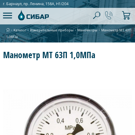
г. Барнаул, пр. Ленина, 158А, Н1/204
∙
Каталог
∙
Измерительные приборы
∙
Манометры
∙
Манометр МТ 63П
1,0МПа
Манометр МТ 63П 1,0МПа