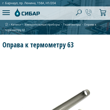
г. Барнаул, пр. Ленина, 158А, Н1/204
∙
Каталог
∙
Измерительные приборы
∙
Термометры
∙
Оправа к
термометру 63
Оправа к термометру 63