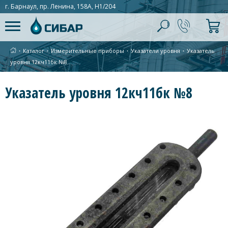
г. Барнаул, пр. Ленина, 158А, Н1/204
∙
Каталог
∙
Измерительные приборы
∙
Указатели уровня
∙
Указатель
уровня 12кч11бк №8
Указатель уровня 12кч11бк №8