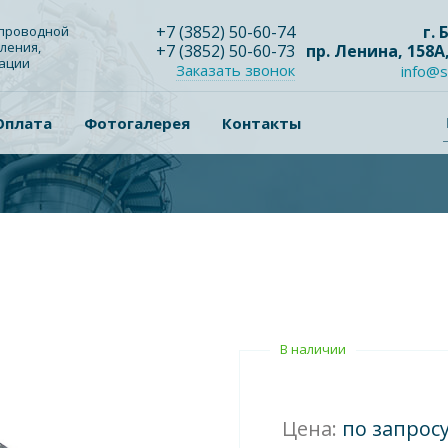
+7
(3852
) 50-60-74
г.
опроводной
ления,
+7
(3852
) 50-60-73
пр. Ленина, 158А
зации
Заказать звонок
info@s
Оплата
Фотогалерея
Контакты
В наличии
Цена:
по запрос