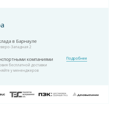
ра
клада в Барнауле
Северо-Западная 2
Подробнее
нспортными компаниями
овия бесплатной доставки
няйте у мененджеров