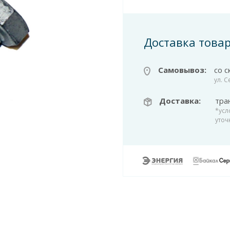
Доставка това
Самовывоз:
со с
ул. 
Доставка:
тра
*усл
уточ