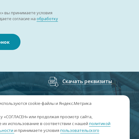
к» вы принимаете условия
даете согласие на
обработку
онок
Скачать реквизиты
7
(3852
) 50-60-74
;
+7
(3852
) 50-60-73
 используются cookie-файлы и Яндекс.Метрика
. Барнаул, пр. Ленина, 158А, Н1/204
у «СОГЛАСЕН» или продолжая просмотр сайта,
 их использование в соответствии с нашей
политикой
н-пт: 09:00-17:00
ьности
и принимаете условия
пользовательского
б-вс: выходные