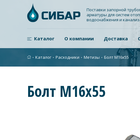
Поставки запорной труб
арматуры для систем отоп
водоснабжения и канали
Каталог
О компании
Доставка
∙
Каталог
∙
Расходники
∙
Метизы
∙
Болт М16х55
Болт М16х55