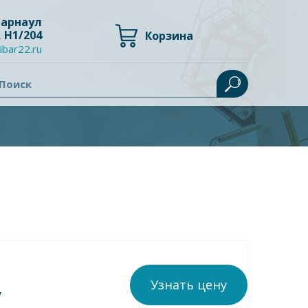
 Барнаул
, Н1/204
Корзина
ibar22.ru
Поиск
Узнать цену
у