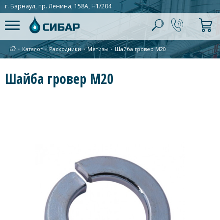
г. Барнаул, пр. Ленина, 158А, Н1/204
∙
Каталог
∙
Расходники
∙
Метизы
∙
Шайба гровер М20
Шайба гровер М20