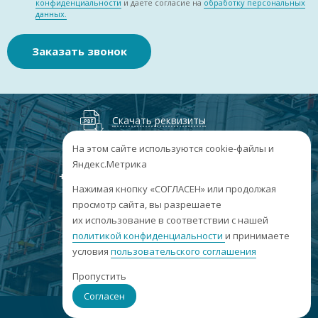
конфиденциальности
и даете согласие на
обработку персональных
данных.
Заказать звонок
Скачать реквизиты
На этом сайте используются cookie-файлы и
Яндекс.Метрика
+7
(3852
) 50-60-74
+7
(3852
) 50-60-73
;
Нажимая кнопку «СОГЛАСЕН» или продолжая
г. Барнаул, пр. Ленина, 158А, Н1/204
просмотр сайта, вы разрешаете
их использование в соответствии с нашей
пн-пт: 09:00-17:00
политикой конфиденциальности
сб-вс: выходные
и принимаете
условия
пользовательского соглашения
info@sibar22.ru
Пропустить
Согласен