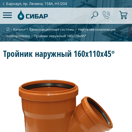
г. Барнаул, пр. Ленина, 158А, Н1/204
∙
Каталог
∙
Канализационные системы
∙
Наружная канализация
полипропилен
∙
Тройник наружный 160х110х45°
Тройник наружный 160х110х45°