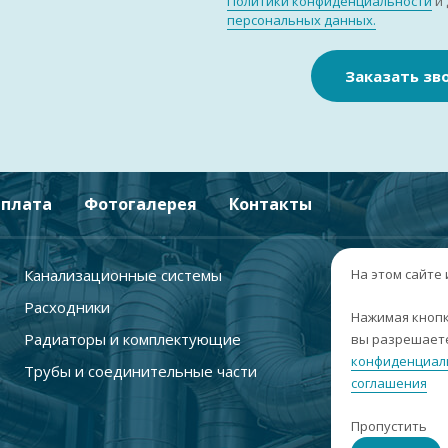
Политики конфиденциальности
и 
персональных данных.
Заказать зв
плата
Фотогалерея
Контакты
Канализационные системы
+
На этом сайте
Расходники
г
Нажимая кнопк
Радиаторы и комплектующие
вы разрешаете
п
конфиденциал
Трубы и соединительные части
с
соглашения
i
Пропустить
С