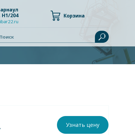
 Барнаул
, Н1/204
Корзина
ibar22.ru
Поиск
Узнать цену
у