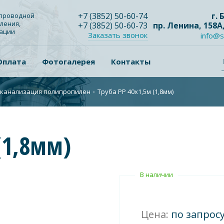
+7
(3852
) 50-60-74
г.
опроводной
ления,
+7
(3852
) 50-60-73
пр. Ленина, 158А
зации
Заказать звонок
info@s
Оплата
Фотогалерея
Контакты
 канализация полипропилен
∙
Труба PP 40x1,5м (1,8мм)
(1,8мм)
В наличии
Цена:
по запрос