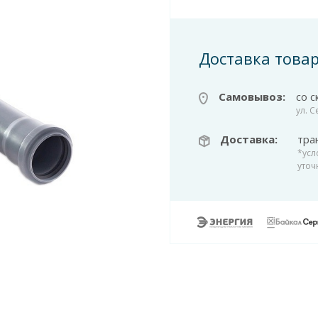
Доставка това
Самовывоз:
со с
ул. 
Доставка:
тра
*усл
уточ