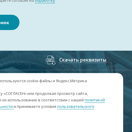
даете согласие на
обработку
онок
Скачать реквизиты
7
(3852
) 50-60-74
;
+7
(3852
) 50-60-73
 используются cookie-файлы и Яндекс.Метрика
. Барнаул, пр. Ленина, 158А, Н1/204
у «СОГЛАСЕН» или продолжая просмотр сайта,
 их использование в соответствии с нашей
политикой
н-пт: 09:00-17:00
ьности
и принимаете условия
пользовательского
б-вс: выходные
nfo@sibar22.ru
качать реквизиты