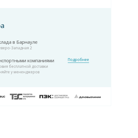
ра
клада в Барнауле
Северо-Западная 2
Подробнее
нспортными компаниями
овия бесплатной доставки
няйте у мененджеров