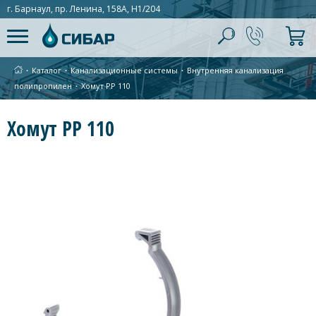
г. Барнаул, пр. Ленина, 158А, Н1/204
∙
Каталог
∙
Канализационные системы
∙
Внутренняя канализация
полипропилен
∙
Хомут PP 110
Хомут PP 110