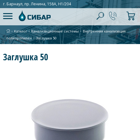
г. Барнаул, пр. Ленина, 158А, Н1/204
∙
Каталог
∙
Канализационные системы
∙
Внутренняя канализация
полипропилен
∙
Заглушка 50
Заглушка 50