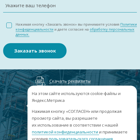
Укажите ваш телефон
Нажимая кнопку «Заказать звонок» вы принимаете условия
Политики
конфиденциальности
и даете согласие на
обработку персональных
данных.
Заказать звонок
Скачать реквизиты
На этом сайте используются cookie-файлы и
Яндекс.Метрика
+7
(3852
) 50-60-74
+7
(3852
) 50-60-73
;
Нажимая кнопку «СОГЛАСЕН» или продолжая
г. Барнаул, пр. Ленина, 158А, Н1/204
просмотр сайта, вы разрешаете
их использование в соответствии с нашей
пн-пт: 09:00-17:00
политикой конфиденциальности
сб-вс: выходные
и принимаете
условия
пользовательского соглашения