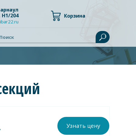
 Барнаул
, Н1/204
Корзина
ibar22.ru
Поиск
секций
Узнать цену
у