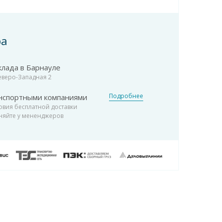
ра
клада в Барнауле
Северо-Западная 2
Подробнее
нспортными компаниями
овия бесплатной доставки
няйте у мененджеров