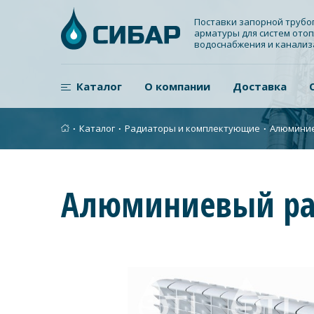
Поставки запорной труб
арматуры для систем отоп
водоснабжения и канали
Каталог
О компании
Доставка
∙
Каталог
∙
Радиаторы и комплектующие
∙
Алюминие
Алюминиевый ради