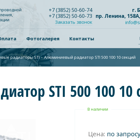
+7
(3852
) 50-60-74
г.
опроводной
ления,
+7
(3852
) 50-60-73
пр. Ленина, 158А
зации
Заказать звонок
info@s
Оплата
Фотогалерея
Контакты
вые радиаторы STI
∙
Алюминиевый радиатор STI 500 100 10 секций
атор STI 500 100 10 
В наличии
Цена:
по запрос