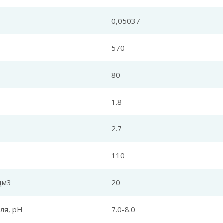
0,05037
570
80
1.8
2.7
110
дм3
20
ля, pH
7.0-8.0