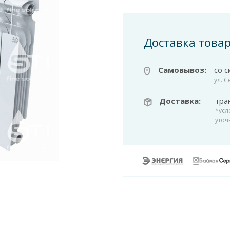
Доставка това
Самовывоз:
со с
ул. 
Доставка:
тра
*усл
уточ