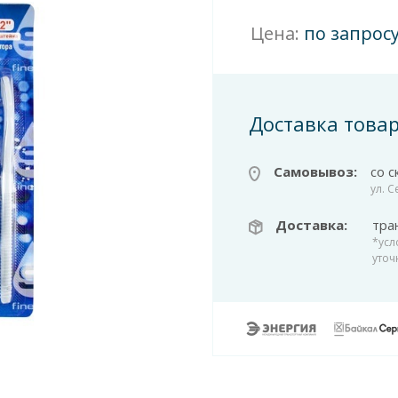
Цена:
по запрос
Доставка това
Самовывоз:
со с
ул. 
Доставка:
тра
*усл
уточ