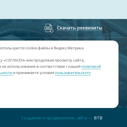
Скачать реквизиты
7
(3852
) 50-60-74
;
+7
(3852
) 50-60-73
 используются cookie-файлы и Яндекс.Метрика
. Барнаул, пр. Ленина, 158А, Н1/204
у «СОГЛАСЕН» или продолжая просмотр сайта,
 их использование в соответствии с нашей
политикой
н-пт: 09:00-17:00
ьности
и принимаете условия
пользовательского
б-вс: выходные
nfo@sibar22.ru
качать реквизиты
Создание и продвижение сайта —
BTB