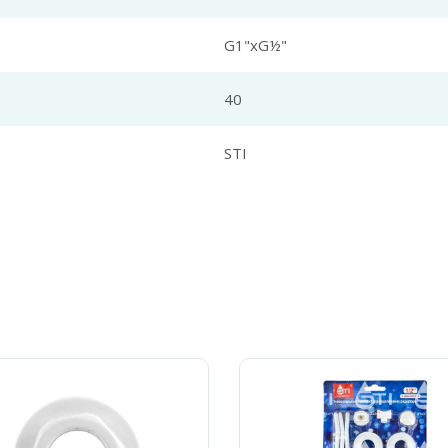
G1"хG½"
40
STI