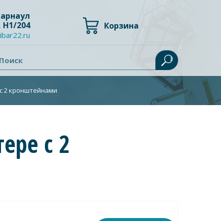
 Барнаул
, Н1/204
Корзина
ibar22.ru
Поиск
 с 2 кронштейнами
ере с 2