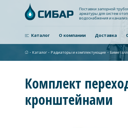
Поставки запорной труб
арматуры для систем отоп
водоснабжения и канали
Каталог
О компании
Доставка
∙
Каталог
∙
Радиаторы и комплектующие
∙
Биметалл
Комплект переход
кронштейнами