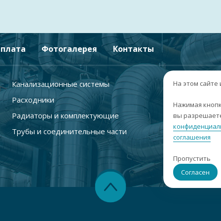
плата
Фотогалерея
Контакты
Канализационные системы
+
На этом сайте
Расходники
г
Нажимая кнопк
Радиаторы и комплектующие
вы разрешаете
п
конфиденциал
Трубы и соединительные части
с
соглашения
i
Пропустить
С
Согласен