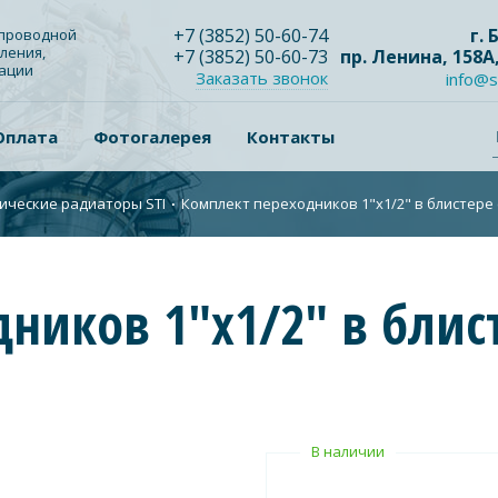
+7
(3852
) 50-60-74
г.
опроводной
ления,
+7
(3852
) 50-60-73
пр. Ленина, 158А
зации
Заказать звонок
info@s
Оплата
Фотогалерея
Контакты
ические радиаторы STI
∙
Комплект переходников 1"х1/2" в блистере
ников 1"х1/2" в блист
В наличии