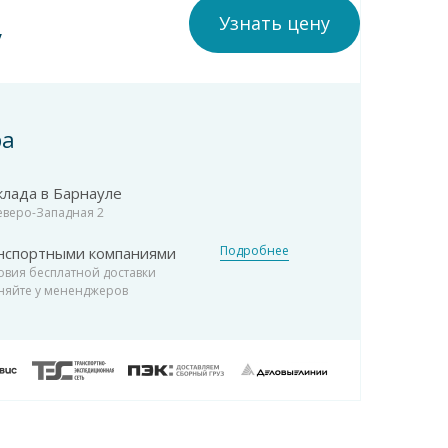
Узнать цену
у
ра
клада в Барнауле
Северо-Западная 2
Подробнее
нспортными компаниями
овия бесплатной доставки
няйте у мененджеров