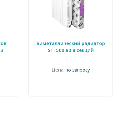
ков
Биметаллический радиатор
 3
STI 500 80 8 секций
а
Цена:
по запросу