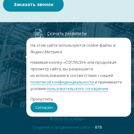
Заказать звонок
Скачать реквизиты
На этом сайте используются cookie-файлы и
Яндекс.Метрика
+7
(3852
) 50-60-74
+7
(3852
) 50-60-73
;
Нажимая кнопку «СОГЛАСЕН» или продолжая
г. Барнаул, пр. Ленина, 158А, Н1/204
просмотр сайта, вы разрешаете
их использование в соответствии с нашей
пн-пт: 09:00-17:00
политикой конфиденциальности
сб-вс: выходные
и принимаете
условия
пользовательского соглашения
info@sibar22.ru
Пропустить
Согласен
© ООО ТК «Сибар»
Создание и продвижение сайта —
BTB