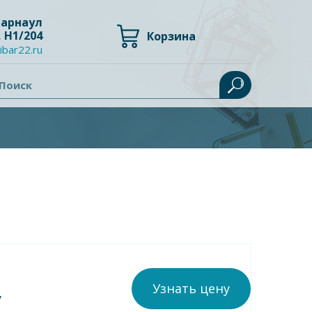
 Барнаул
, Н1/204
Корзина
ibar22.ru
Поиск
Узнать цену
у