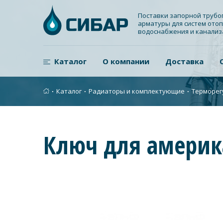
Поставки запорной труб
арматуры для систем отоп
водоснабжения и канали
Каталог
О компании
Доставка
∙
Каталог
∙
Радиаторы и комплектующие
∙
Терморег
Ключ для америк