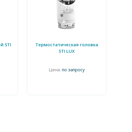
й STI
Термостатическая головка
Клап
STI LUX
Цена:
по запросу