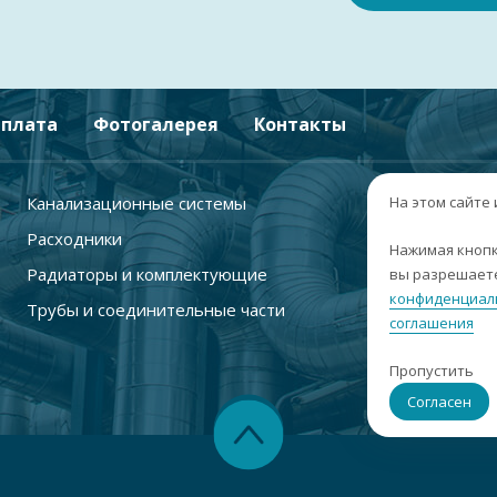
плата
Фотогалерея
Контакты
Канализационные системы
+
На этом сайте
Расходники
г
Нажимая кнопк
Радиаторы и комплектующие
вы разрешаете
п
конфиденциал
Трубы и соединительные части
с
соглашения
i
Пропустить
С
Согласен