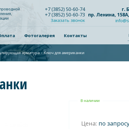
+7
(3852
) 50-60-74
г.
опроводной
ления,
+7
(3852
) 50-60-73
пр. Ленина, 158А
зации
Заказать звонок
info@s
Оплата
Фотогалерея
Контакты
улирующая арматура
∙
Ключ для американки
анки
В наличии
Цена:
по запрос