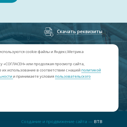
Скачать реквизиты
7
(3852
) 50-60-74
;
+7
(3852
) 50-60-73
 используются cookie-файлы и Яндекс.Метрика
. Барнаул, пр. Ленина, 158А, Н1/204
у «СОГЛАСЕН» или продолжая просмотр сайта,
 их использование в соответствии с нашей
политикой
н-пт: 09:00-17:00
ьности
и принимаете условия
пользовательского
б-вс: выходные
nfo@sibar22.ru
качать реквизиты
Создание и продвижение сайта —
BTB