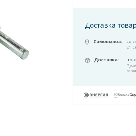
Доставка това
Самовывоз:
со с
ул. 
Доставка:
тра
*усл
уточ