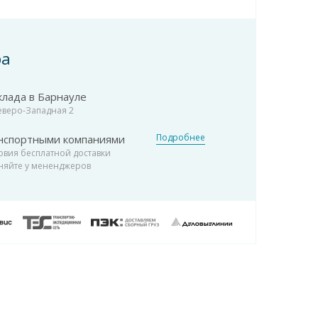
ра
клада в Барнауле
Северо-Западная 2
Подробнее
нспортными компаниями
овия бесплатной доставки
няйте у мененджеров