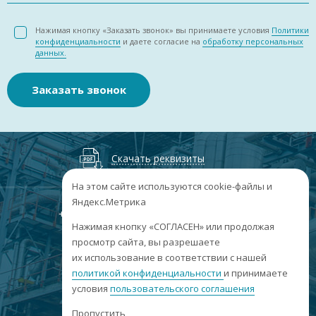
Нажимая кнопку «Заказать звонок» вы принимаете условия
Политики
конфиденциальности
и даете согласие на
обработку персональных
данных.
Заказать звонок
Скачать реквизиты
На этом сайте используются cookie-файлы и
Яндекс.Метрика
+7
(3852
) 50-60-74
+7
(3852
) 50-60-73
;
Нажимая кнопку «СОГЛАСЕН» или продолжая
г. Барнаул, пр. Ленина, 158А, Н1/204
просмотр сайта, вы разрешаете
их использование в соответствии с нашей
пн-пт: 09:00-17:00
политикой конфиденциальности
сб-вс: выходные
и принимаете
условия
пользовательского соглашения
info@sibar22.ru
Пропустить