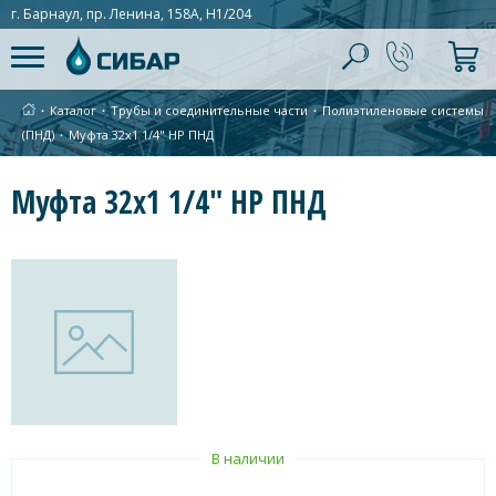
г. Барнаул, пр. Ленина, 158А, Н1/204
∙
Каталог
∙
Трубы и соединительные части
∙
Полиэтиленовые системы
(ПНД)
∙
Муфта 32х1 1/4" НР ПНД
Муфта 32х1 1/4" НР ПНД
В наличии