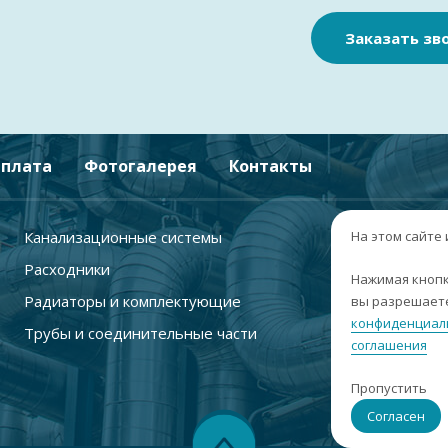
Заказать зв
плата
Фотогалерея
Контакты
Канализационные системы
+
На этом сайте
Расходники
г
Нажимая кнопк
Радиаторы и комплектующие
вы разрешаете
п
конфиденциал
Трубы и соединительные части
с
соглашения
i
Пропустить
С
Согласен