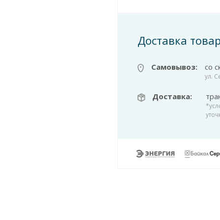
Доставка това
Самовывоз:
со с
ул. 
Доставка:
тра
*усл
уточ