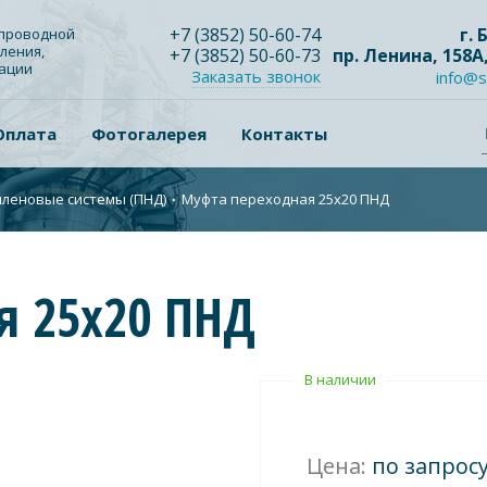
+7
(3852
) 50-60-74
г.
опроводной
ления,
+7
(3852
) 50-60-73
пр. Ленина, 158А
зации
Заказать звонок
info@s
Оплата
Фотогалерея
Контакты
леновые системы (ПНД)
∙
Муфта переходная 25х20 ПНД
я 25х20 ПНД
В наличии
Цена:
по запрос