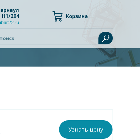
 Барнаул
, Н1/204
Корзина
ibar22.ru
Поиск
Узнать цену
у