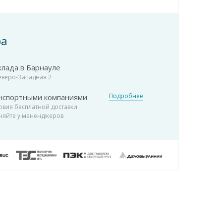
ра
клада в Барнауле
Северо-Западная 2
Подробнее
нспортными компаниями
овия бесплатной доставки
няйте у мененджеров