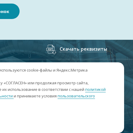
онок
Скачать реквизиты
7
(3852
) 50-60-74
;
+7
(3852
) 50-60-73
 используются cookie-файлы и Яндекс.Метрика
. Барнаул, пр. Ленина, 158А, Н1/204
у «СОГЛАСЕН» или продолжая просмотр сайта,
 их использование в соответствии с нашей
политикой
н-пт: 09:00-17:00
ьности
и принимаете условия
пользовательского
б-вс: выходные
nfo@sibar22.ru
качать реквизиты