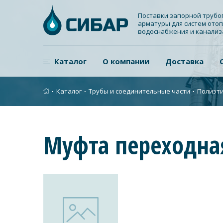
Поставки запорной труб
арматуры для систем отоп
водоснабжения и канали
Каталог
О компании
Доставка
∙
Каталог
∙
Трубы и соединительные части
∙
Полиэти
Муфта переходна