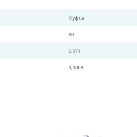
Муфты
80
0,071
0,0003