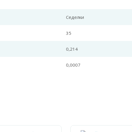
Седелки
35
0,214
0,0007