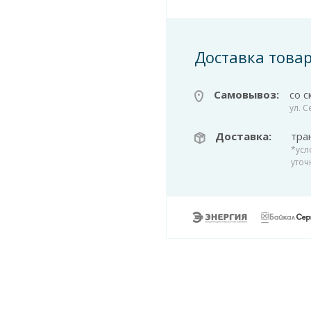
Доставка това
Самовывоз:
со с
ул. 
Доставка:
тра
*усл
уточ