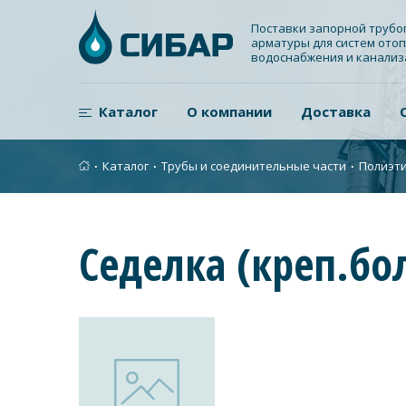
Поставки запорной труб
арматуры для систем отоп
водоснабжения и канали
Каталог
О компании
Доставка
∙
Каталог
∙
Трубы и соединительные части
∙
Полиэти
Седелка (креп.бол