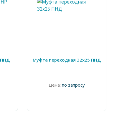
 ПНД
Муфта переходная 32х25 ПНД
Тр
13
Цена:
по запросу