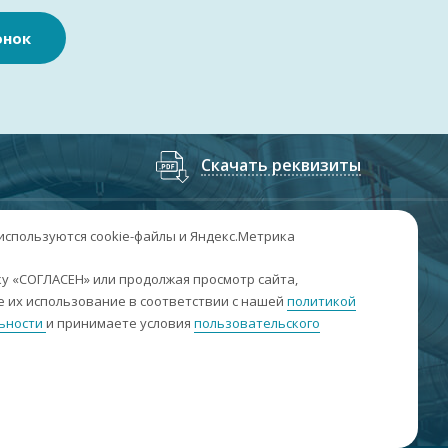
онок
Скачать реквизиты
7
(3852
) 50-60-74
;
+7
(3852
) 50-60-73
 используются cookie-файлы и Яндекс.Метрика
. Барнаул, пр. Ленина, 158А, Н1/204
у «СОГЛАСЕН» или продолжая просмотр сайта,
 их использование в соответствии с нашей
политикой
н-пт: 09:00-17:00
ьности
и принимаете условия
пользовательского
б-вс: выходные
nfo@sibar22.ru
качать реквизиты