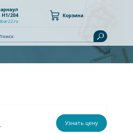
 Барнаул
, Н1/204
Корзина
ibar22.ru
Поиск
Узнать цену
у