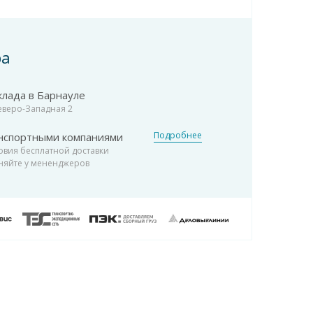
ра
клада в Барнауле
Северо-Западная 2
Подробнее
нспортными компаниями
овия бесплатной доставки
няйте у мененджеров