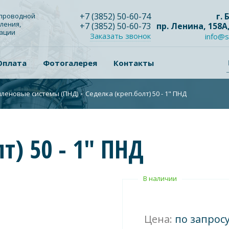
+7
(3852
) 50-60-74
г.
опроводной
ления,
+7
(3852
) 50-60-73
пр. Ленина, 158А
зации
Заказать звонок
info@s
Оплата
Фотогалерея
Контакты
леновые системы (ПНД)
∙
Седелка (креп.болт) 50 - 1" ПНД
т) 50 - 1" ПНД
В наличии
Цена:
по запрос