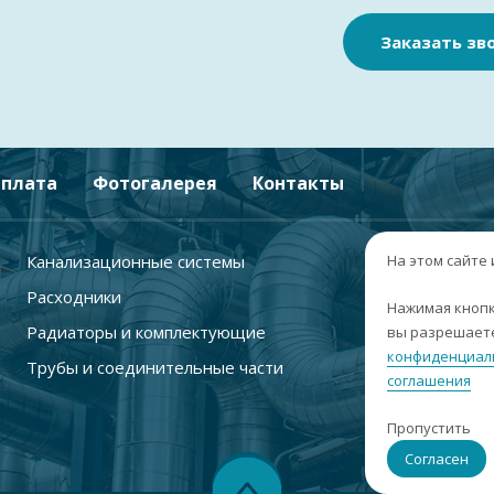
Заказать зв
плата
Фотогалерея
Контакты
Канализационные системы
+
На этом сайте
Расходники
г
Нажимая кнопк
Радиаторы и комплектующие
вы разрешаете
п
конфиденциал
Трубы и соединительные части
с
соглашения
i
Пропустить
С
Согласен