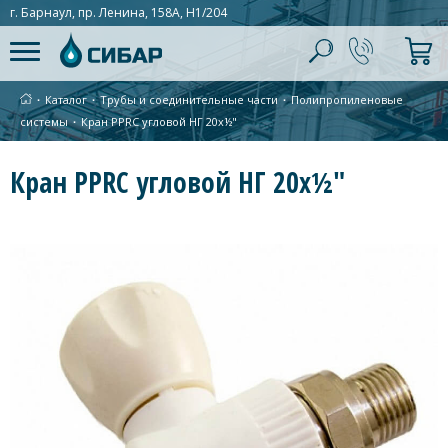
г. Барнаул, пр. Ленина, 158А, Н1/204
∙
Каталог
∙
Трубы и соединительные части
∙
Полипропиленовые
системы
∙
Кран PPRC угловой НГ 20x½"
Кран PPRC угловой НГ 20x½"