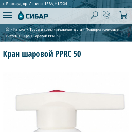
г. Барнаул, пр. Ленина, 158А, Н1/204
∙
Каталог
∙
Трубы и соединительные части
∙
Полипропиленовые
системы
∙
Кран шаровой PPRC 50
Кран шаровой PPRC 50