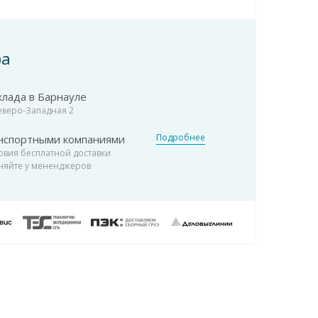
ра
клада в Барнауле
Северо-Западная 2
Подробнее
нспортными компаниями
овия бесплатной доставки
няйте у мененджеров