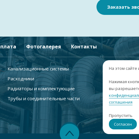
Заказать зв
плата
Фотогалерея
Контакты
Канализационные системы
+
На этом сайте
Расходники
г
Нажимая кнопк
Радиаторы и комплектующие
вы разрешаете
п
конфиденциал
Трубы и соединительные части
с
соглашения
i
Пропустить
С
Согласен