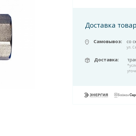
Доставка това
Самовывоз:
со с
ул. 
Доставка:
тра
*усл
уточ