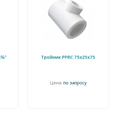
Тру
х¾"
Тройник PPRC 75х25х75
Цена:
по запросу