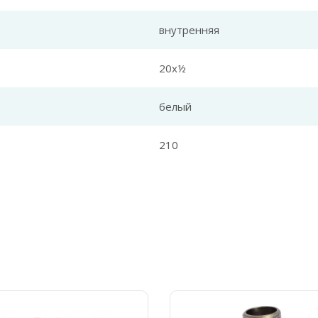
внутренняя
20х½
белый
210