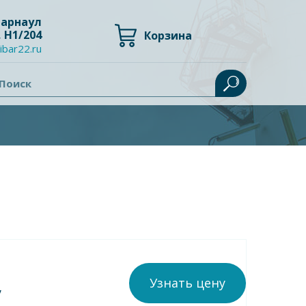
 Барнаул
, Н1/204
Корзина
ibar22.ru
Поиск
Узнать цену
у