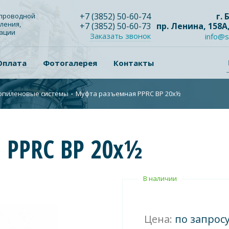
+7
(3852
) 50-60-74
г.
опроводной
ления,
+7
(3852
) 50-60-73
пр. Ленина, 158А
зации
Заказать звонок
info@s
Оплата
Фотогалерея
Контакты
опиленовые системы
∙
Муфта разъемная PPRC ВР 20х½
 PPRC ВР 20х½
В наличии
Цена:
по запрос