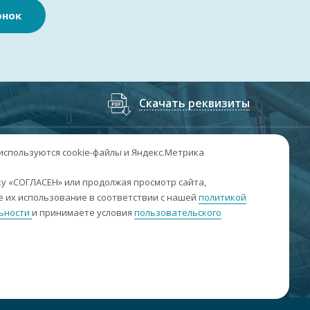
онок
Скачать реквизиты
7
(3852
) 50-60-74
;
+7
(3852
) 50-60-73
 используются cookie-файлы и Яндекс.Метрика
. Барнаул, пр. Ленина, 158А, Н1/204
у «СОГЛАСЕН» или продолжая просмотр сайта,
 их использование в соответствии с нашей
политикой
н-пт: 09:00-17:00
ьности
и принимаете условия
пользовательского
б-вс: выходные
nfo@sibar22.ru
качать реквизиты