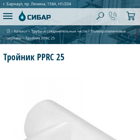
г. Барнаул, пр. Ленина, 158А, Н1/204
∙
Каталог
∙
Трубы и соединительные части
∙
Полипропиленовые
системы
∙
Тройник PPRC 25
Тройник PPRC 25