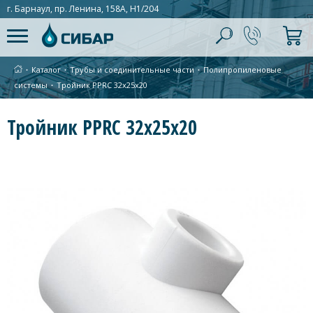
г. Барнаул, пр. Ленина, 158А, Н1/204
∙
Каталог
∙
Трубы и соединительные части
∙
Полипропиленовые
системы
∙
Тройник PPRC 32х25х20
Тройник PPRC 32х25х20