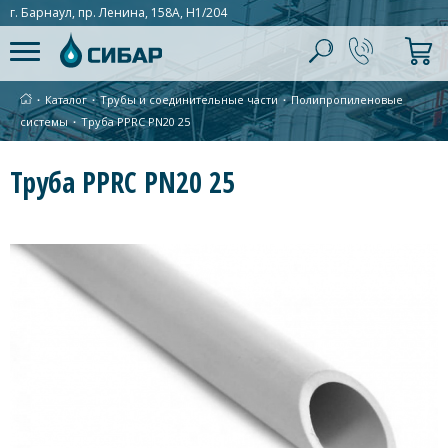
г. Барнаул, пр. Ленина, 158А, Н1/204
∙
Каталог
∙
Трубы и соединительные части
∙
Полипропиленовые
системы
∙
Труба PPRC PN20 25
Труба PPRC PN20 25