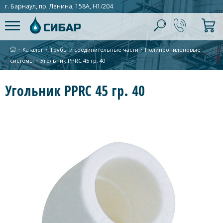
г. Барнаул, пр. Ленина, 158А, Н1/204
∙
Каталог
∙
Трубы и соединительные части
∙
Полипропиленовые
системы
∙
Угольник PPRC 45 гр. 40
Угольник PPRC 45 гр. 40