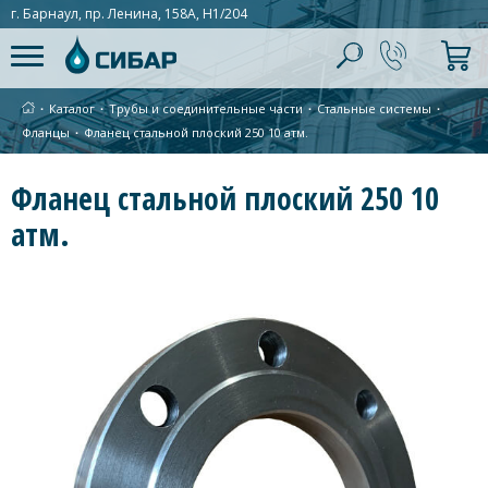
г. Барнаул, пр. Ленина, 158А, Н1/204
∙
Каталог
∙
Трубы и соединительные части
∙
Стальные системы
∙
Фланцы
∙
Фланец стальной плоский 250 10 атм.
Фланец стальной плоский 250 10
атм.