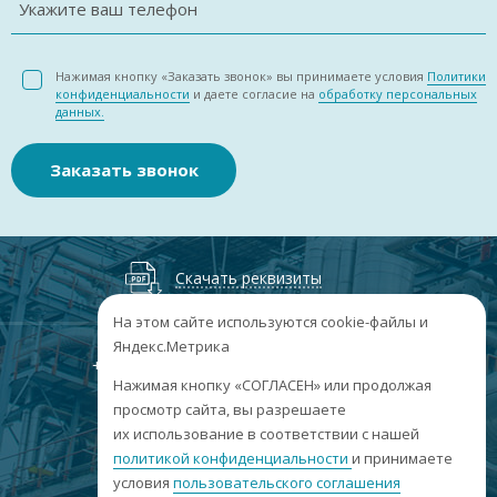
Укажите ваш телефон
Нажимая кнопку «Заказать звонок» вы принимаете условия
Политики
конфиденциальности
и даете согласие на
обработку персональных
данных.
Заказать звонок
Скачать реквизиты
На этом сайте используются cookie-файлы и
Яндекс.Метрика
+7
(3852
) 50-60-74
+7
(3852
) 50-60-73
;
Нажимая кнопку «СОГЛАСЕН» или продолжая
г. Барнаул, пр. Ленина, 158А, Н1/204
просмотр сайта, вы разрешаете
их использование в соответствии с нашей
пн-пт: 09:00-17:00
политикой конфиденциальности
сб-вс: выходные
и принимаете
условия
пользовательского соглашения
info@sibar22.ru