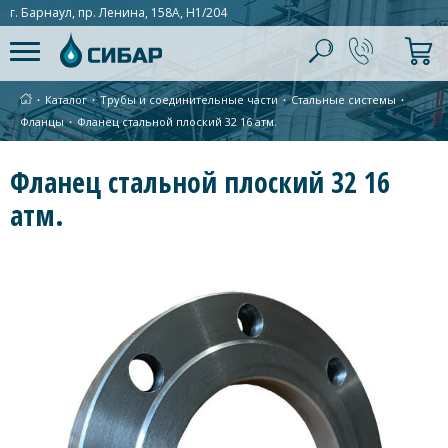
г. Барнаул, пр. Ленина, 158А, Н1/204
∙
Каталог
∙
Трубы и соединительные части
∙
Стальные системы
∙
Фланцы
∙
Фланец стальной плоский 32 16 атм.
Фланец стальной плоский 32 16
атм.