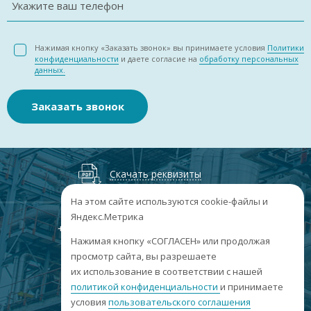
Укажите ваш телефон
Нажимая кнопку «Заказать звонок» вы принимаете условия
Политики
конфиденциальности
и даете согласие на
обработку персональных
данных.
Заказать звонок
Скачать реквизиты
На этом сайте используются cookie-файлы и
Яндекс.Метрика
+7
(3852
) 50-60-74
+7
(3852
) 50-60-73
;
Нажимая кнопку «СОГЛАСЕН» или продолжая
г. Барнаул, пр. Ленина, 158А, Н1/204
просмотр сайта, вы разрешаете
их использование в соответствии с нашей
пн-пт: 09:00-17:00
политикой конфиденциальности
сб-вс: выходные
и принимаете
условия
пользовательского соглашения
info@sibar22.ru