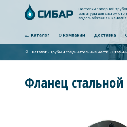
Поставки запорной труб
арматуры для систем отоп
водоснабжения и канали
Каталог
О компании
Доставка
∙
Каталог
∙
Трубы и соединительные части
∙
Стальн
Фланец стальной 