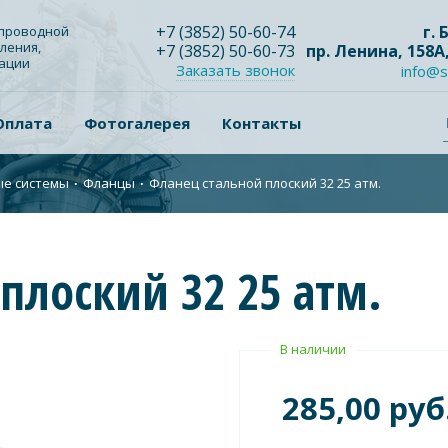
+7
(3852
) 50-60-74
г.
опроводной
ления,
+7
(3852
) 50-60-73
пр. Ленина, 158А
зации
Заказать звонок
info@s
Оплата
Фотогалерея
Контакты
ые системы
∙
Фланцы
∙
Фланец стальной плоский 32 25 атм.
плоский 32 25 атм.
В наличии
285,00 руб