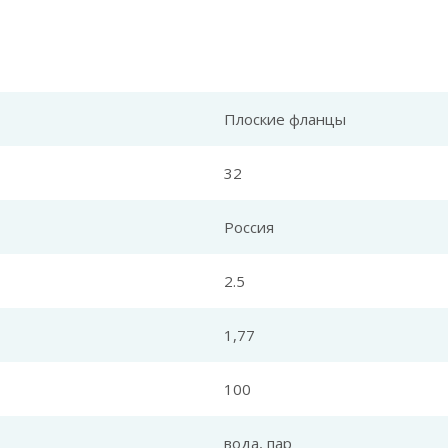
Плоские фланцы
32
Россия
2.5
1,77
100
вода, пар