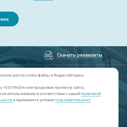
онок
Скачать реквизиты
7
(3852
) 50-60-74
;
+7
(3852
) 50-60-73
 используются cookie-файлы и Яндекс.Метрика
. Барнаул, пр. Ленина, 158А, Н1/204
у «СОГЛАСЕН» или продолжая просмотр сайта,
 их использование в соответствии с нашей
политикой
н-пт: 09:00-17:00
ьности
и принимаете условия
пользовательского
б-вс: выходные
nfo@sibar22.ru
качать реквизиты