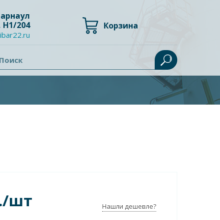
 Барнаул
, Н1/204
Корзина
ibar22.ru
Поиск
./шт
Нашли дешевле?