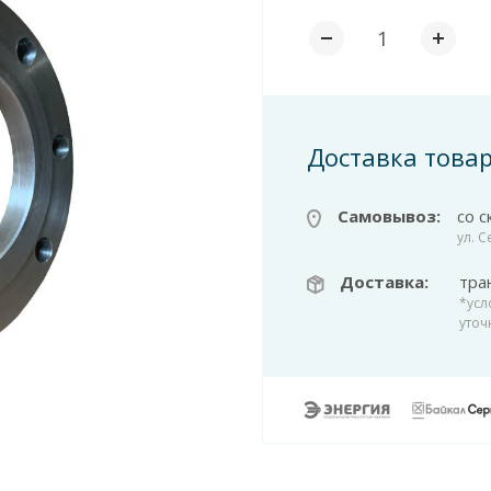
Доставка това
Самовывоз:
со с
ул. 
Доставка:
тра
*усл
уточ