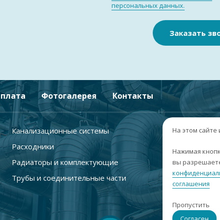
персональных данных.
Заказать зв
плата
Фотогалерея
Контакты
Канализационные системы
+
На этом сайте
Расходники
г
Нажимая кнопк
Радиаторы и комплектующие
вы разрешаете
п
конфиденциал
Трубы и соединительные части
с
соглашения
i
Пропустить
С
Согласен