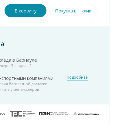
В корзину
Покупка в 1 клик
ра
клада в Барнауле
Северо-Западная 2
Подробнее
нспортными компаниями
овия бесплатной доставки
няйте у мененджеров