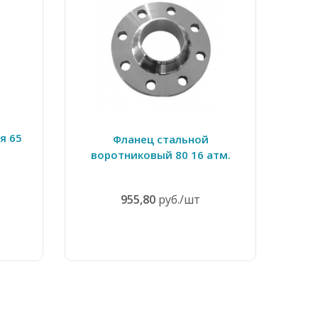
я 65
Фланец стальной
Флан
воротниковый 80 16 атм.
955,80
руб./шт