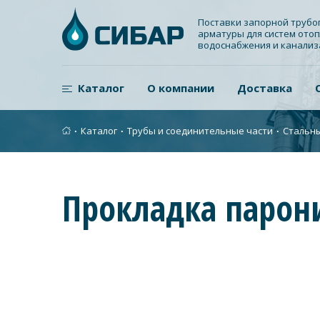
Поставки запорной труб
арматуры для систем отоп
водоснабжения и канали
Каталог
О компании
Доставка
∙
Каталог
∙
Трубы и соединительные части
∙
Стальн
Прокладка парон