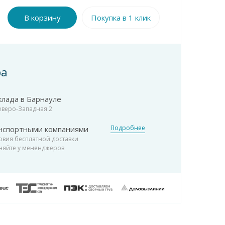
В корзину
Покупка в 1 клик
ра
клада в Барнауле
Северо-Западная 2
Подробнее
нспортными компаниями
овия бесплатной доставки
няйте у мененджеров