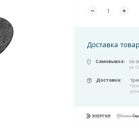
Доставка това
Самовывоз:
со с
ул. 
Доставка:
тра
*усл
уточ