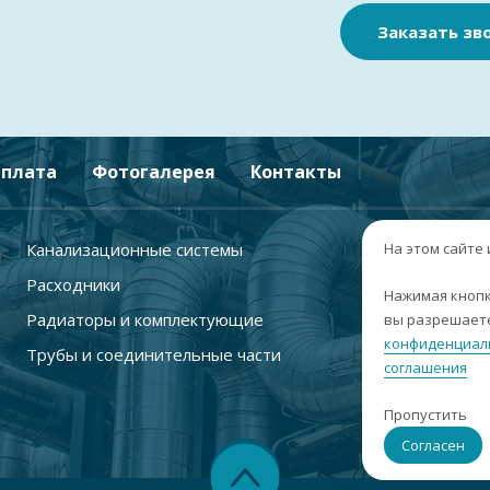
Заказать зв
плата
Фотогалерея
Контакты
Канализационные системы
+
На этом сайте
Расходники
г
Нажимая кнопк
Радиаторы и комплектующие
вы разрешаете
п
конфиденциал
Трубы и соединительные части
с
соглашения
i
Пропустить
С
Согласен