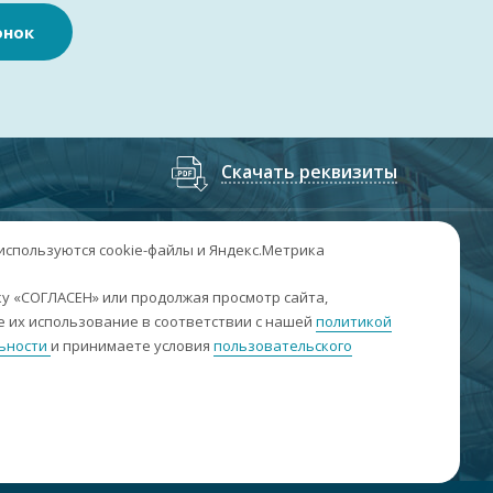
онок
Скачать реквизиты
7
(3852
) 50-60-74
;
+7
(3852
) 50-60-73
 используются cookie-файлы и Яндекс.Метрика
. Барнаул, пр. Ленина, 158А, Н1/204
у «СОГЛАСЕН» или продолжая просмотр сайта,
 их использование в соответствии с нашей
политикой
н-пт: 09:00-17:00
ьности
и принимаете условия
пользовательского
б-вс: выходные
nfo@sibar22.ru
качать реквизиты