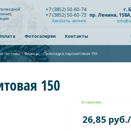
+7
(3852
) 50-60-74
г.
опроводной
ления,
+7
(3852
) 50-60-73
пр. Ленина, 158А
зации
Заказать звонок
info@s
Оплата
Фотогалерея
Контакты
ые системы
∙
Фланцы
∙
Прокладка паронитовая 150
итовая 150
В наличии
26,85 руб.