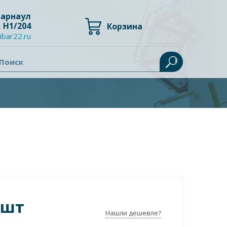
 Барнаул
, Н1/204
Корзина
ibar22.ru
Поиск
/шт
Нашли дешевле?