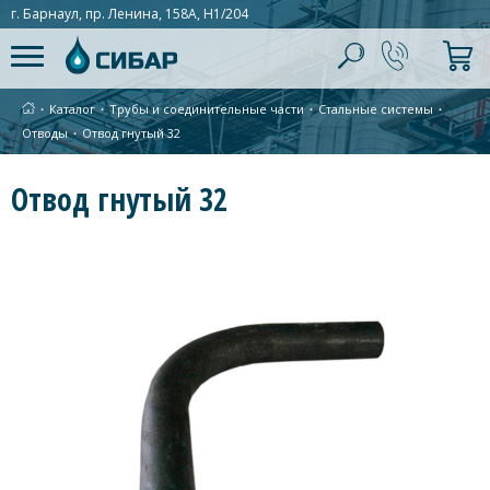
г. Барнаул, пр. Ленина, 158А, Н1/204
∙
Каталог
∙
Трубы и соединительные части
∙
Стальные системы
∙
Отводы
∙
Отвод гнутый 32
Отвод гнутый 32