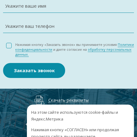
Укажите ваше имя
Укажите ваш телефон
Нажимая кнопку «Заказать звонок» вы принимаете условия
Политики
конфиденциальности
и даете согласие на
обработку персональных
данных.
Заказать звонок
Скачать реквизиты
На этом сайте используются cookie-файлы и
Яндекс.Метрика
+7
(3852
) 50-60-74
+7
(3852
) 50-60-73
;
Нажимая кнопку «СОГЛАСЕН» или продолжая
г. Барнаул, пр. Ленина, 158А, Н1/204
просмотр сайта, вы разрешаете