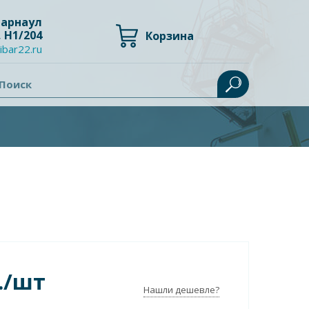
 Барнаул
, Н1/204
Корзина
ibar22.ru
Поиск
./шт
Нашли дешевле?