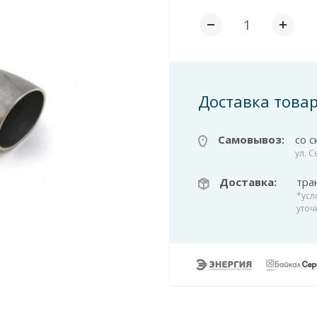
Доставка това
Самовывоз:
со с
ул. 
Доставка:
тра
*усл
уточ