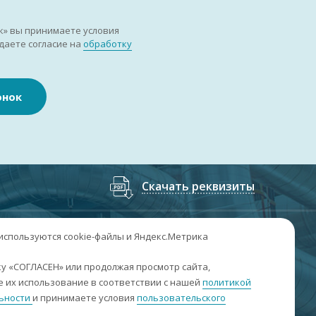
к» вы принимаете условия
даете согласие на
обработку
онок
Скачать реквизиты
7
(3852
) 50-60-74
;
+7
(3852
) 50-60-73
 используются cookie-файлы и Яндекс.Метрика
. Барнаул, пр. Ленина, 158А, Н1/204
у «СОГЛАСЕН» или продолжая просмотр сайта,
 их использование в соответствии с нашей
политикой
н-пт: 09:00-17:00
ьности
и принимаете условия
пользовательского
б-вс: выходные