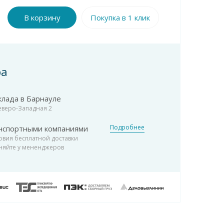
В корзину
Покупка в 1 клик
ра
клада в Барнауле
Северо-Западная 2
Подробнее
нспортными компаниями
овия бесплатной доставки
няйте у мененджеров