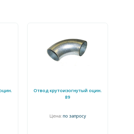
оцин.
Отвод крутоизогнутый оцин.
Отв
89
Цена:
по запросу