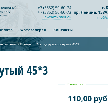
+7
(3852
) 50-60-74
г.
опроводной
ления,
+7
(3852
) 50-60-73
пр. Ленина, 158А
зации
Заказать звонок
info@s
Оплата
Фотогалерея
Контакты
ые системы
∙
Отводы
∙
Отвод крутоизогнутый 45*3
утый 45*3
В наличии
110,00 руб