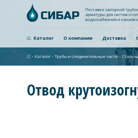
Поставки запорной труб
арматуры для систем отоп
водоснабжения и канали
Каталог
О компании
Доставка
∙
Каталог
∙
Трубы и соединительные части
∙
Стальн
Отвод крутоизогн