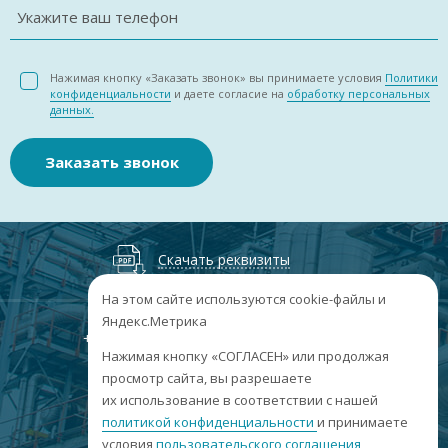
Укажите ваш телефон
Нажимая кнопку «Заказать звонок» вы принимаете условия
Политики
конфиденциальности
и даете согласие на
обработку персональных
данных.
Заказать звонок
Скачать реквизиты
На этом сайте используются cookie-файлы и
Яндекс.Метрика
+7
(3852
) 50-60-74
+7
(3852
) 50-60-73
;
Нажимая кнопку «СОГЛАСЕН» или продолжая
г. Барнаул, пр. Ленина, 158А, Н1/204
просмотр сайта, вы разрешаете
их использование в соответствии с нашей
пн-пт: 09:00-17:00
политикой конфиденциальности
и принимаете
сб-вс: выходные
условия
пользовательского соглашения