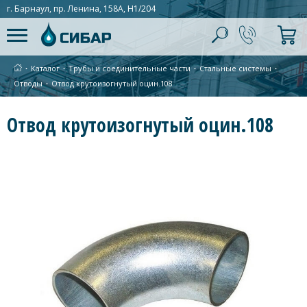
г. Барнаул, пр. Ленина, 158А, Н1/204
∙
Каталог
∙
Трубы и соединительные части
∙
Стальные системы
∙
Отводы
∙
Отвод крутоизогнутый оцин.108
Отвод крутоизогнутый оцин.108