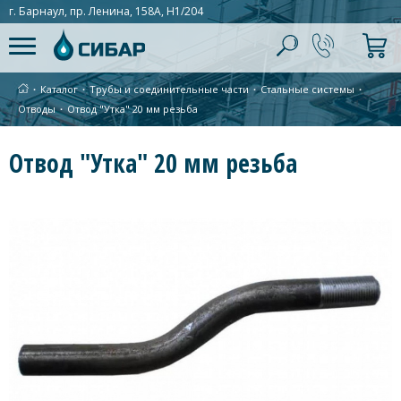
г. Барнаул, пр. Ленина, 158А, Н1/204
∙
Каталог
∙
Трубы и соединительные части
∙
Стальные системы
∙
Отводы
∙
Отвод "Утка" 20 мм резьба
Отвод "Утка" 20 мм резьба