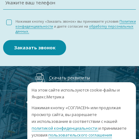
Укажите ваш телефон
Нажимая кнопку «Заказать звонок» вы принимаете условия
Политики
конфиденциальности
и даете согласие на
обработку персональных
данных.
Заказать звонок
Скачать реквизиты
На этом сайте используются cookie-файлы и
Яндекс.Метрика
+7
(3852
) 50-60-74
+7
(3852
) 50-60-73
;
Нажимая кнопку «СОГЛАСЕН» или продолжая
г. Барнаул, пр. Ленина, 158А, Н1/204
просмотр сайта, вы разрешаете
их использование в соответствии с нашей
пн-пт: 09:00-17:00
сб-вс: выходные
политикой конфиденциальности
и принимаете
условия
пользовательского соглашения
info@sibar22.ru