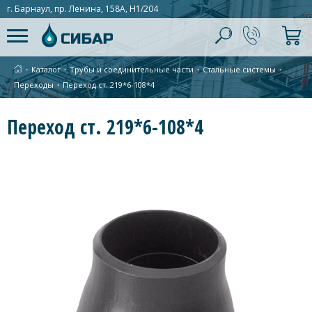
г. Барнаул, пр. Ленина, 158А, Н1/204
∙
Каталог
∙
Трубы и соединительные части
∙
Стальные системы
∙
Переходы
∙
Переход ст. 219*6-108*4
Переход ст. 219*6-108*4