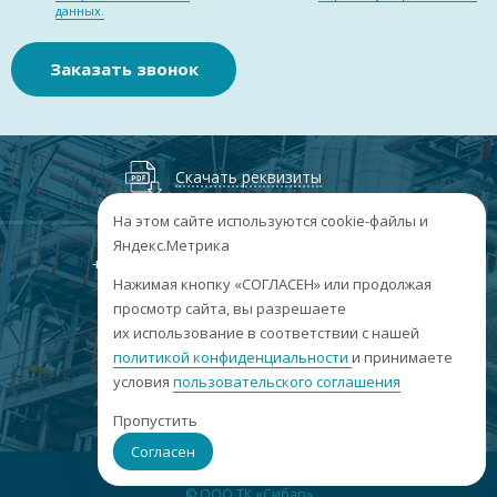
данных.
Заказать звонок
Скачать реквизиты
На этом сайте используются cookie-файлы и
Яндекс.Метрика
+7
(3852
) 50-60-74
+7
(3852
) 50-60-73
;
Нажимая кнопку «СОГЛАСЕН» или продолжая
г. Барнаул, пр. Ленина, 158А, Н1/204
просмотр сайта, вы разрешаете
их использование в соответствии с нашей
пн-пт: 09:00-17:00
политикой конфиденциальности
сб-вс: выходные
и принимаете
условия
пользовательского соглашения
info@sibar22.ru
Пропустить
Согласен
© ООО ТК «Сибар»