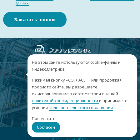
данных.
Заказать звонок
Скачать реквизиты
На этом сайте используются cookie-файлы и
Яндекс.Метрика
+7
(3852
) 50-60-74
+7
(3852
) 50-60-73
;
Нажимая кнопку «СОГЛАСЕН» или продолжая
г. Барнаул, пр. Ленина, 158А, Н1/204
просмотр сайта, вы разрешаете
их использование в соответствии с нашей
пн-пт: 09:00-17:00
политикой конфиденциальности
сб-вс: выходные
и принимаете
условия
пользовательского соглашения
info@sibar22.ru
Пропустить
Согласен
© ООО ТК «Сибар»