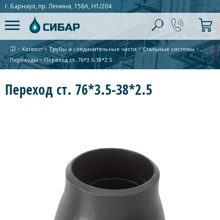
г. Барнаул, пр. Ленина, 158А, Н1/204
∙
Каталог
∙
Трубы и соединительные части
∙
Стальные системы
∙
Переходы
∙
Переход ст. 76*3.5-38*2.5
Переход ст. 76*3.5-38*2.5