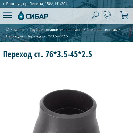
г. Барнаул, пр. Ленина, 158А, Н1/204
∙
Каталог
∙
Трубы и соединительные части
∙
Стальные системы
∙
Переходы
∙
Переход ст. 76*3.5-45*2.5
Переход ст. 76*3.5-45*2.5