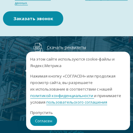
данных.
Заказать звонок
Скачать реквизиты
На этом сайте используются cookie-файлы и
Яндекс.Метрика
+7
(3852
) 50-60-74
+7
(3852
) 50-60-73
;
Нажимая кнопку «СОГЛАСЕН» или продолжая
г. Барнаул, пр. Ленина, 158А, Н1/204
просмотр сайта, вы разрешаете
их использование в соответствии с нашей
пн-пт: 09:00-17:00
политикой конфиденциальности
сб-вс: выходные
и принимаете
условия
пользовательского соглашения
info@sibar22.ru
Пропустить
Согласен
© ООО ТК «Сибар»