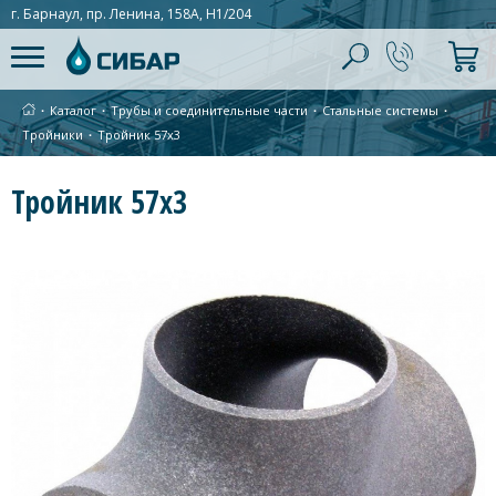
г. Барнаул, пр. Ленина, 158А, Н1/204
∙
Каталог
∙
Трубы и соединительные части
∙
Стальные системы
∙
Тройники
∙
Тройник 57х3
Тройник 57х3