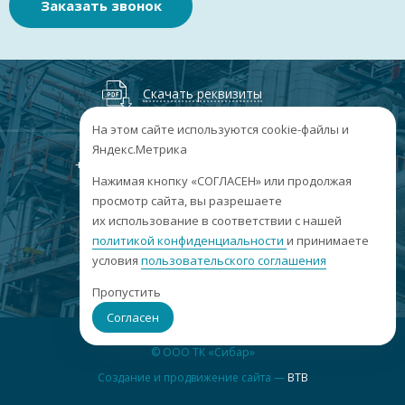
Заказать звонок
Скачать реквизиты
На этом сайте используются cookie-файлы и
Яндекс.Метрика
+7
(3852
) 50-60-74
+7
(3852
) 50-60-73
;
Нажимая кнопку «СОГЛАСЕН» или продолжая
г. Барнаул, пр. Ленина, 158А, Н1/204
просмотр сайта, вы разрешаете
их использование в соответствии с нашей
пн-пт: 09:00-17:00
политикой конфиденциальности
сб-вс: выходные
и принимаете
условия
пользовательского соглашения
info@sibar22.ru
Пропустить
Согласен
© ООО ТК «Сибар»
Создание и продвижение сайта —
BTB