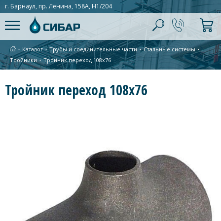
г. Барнаул, пр. Ленина, 158А, Н1/204
∙
Каталог
∙
Трубы и соединительные части
∙
Стальные системы
∙
Тройники
∙
Тройник переход 108х76
Тройник переход 108х76