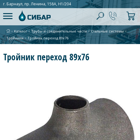
г. Барнаул, пр. Ленина, 158А, Н1/204
∙
Каталог
∙
Трубы и соединительные части
∙
Стальные системы
∙
Тройники
∙
Тройник переход 89х76
Тройник переход 89х76