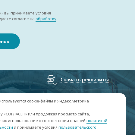
к» вы принимаете условия
даете согласие на
обработку
онок
Скачать реквизиты
7
(3852
) 50-60-74
;
+7
(3852
) 50-60-73
 используются cookie-файлы и Яндекс.Метрика
. Барнаул, пр. Ленина, 158А, Н1/204
у «СОГЛАСЕН» или продолжая просмотр сайта,
 их использование в соответствии с нашей
политикой
н-пт: 09:00-17:00
ьности
и принимаете условия
пользовательского
б-вс: выходные