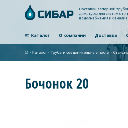
Поставки запорной труб
арматуры для систем отоп
водоснабжения и канали
Каталог
О компании
Доставка
∙
Каталог
∙
Трубы и соединительные части
∙
Стальн
Бочонок 20