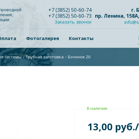
+7
(3852
) 50-60-74
г.
опроводной
ления,
+7
(3852
) 50-60-73
пр. Ленина, 158А
зации
Заказать звонок
info@s
Оплата
Фотогалерея
Контакты
ые системы
∙
Трубная заготовка
∙
Бочонок 20
В наличии
13,00 руб.