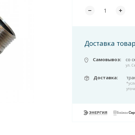
Доставка това
Самовывоз:
со с
ул. 
Доставка:
тра
*усл
уточ