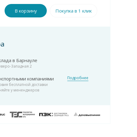
В корзину
Покупка в 1 клик
ра
клада в Барнауле
Северо-Западная 2
Подробнее
нспортными компаниями
овия бесплатной доставки
няйте у мененджеров