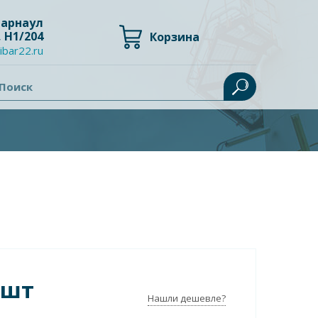
 Барнаул
, Н1/204
Корзина
ibar22.ru
Поиск
/шт
Нашли дешевле?