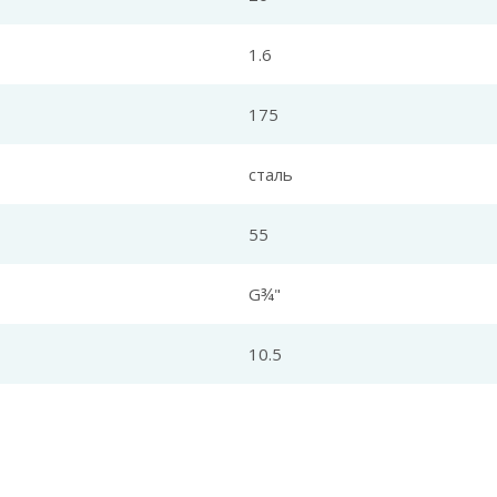
1.6
175
сталь
55
G¾"
10.5